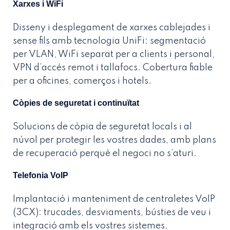
Xarxes i WiFi
Disseny i desplegament de xarxes cablejades i
sense fils amb tecnologia UniFi: segmentació
per VLAN, WiFi separat per a clients i personal,
VPN d’accés remot i tallafocs. Cobertura fiable
per a oficines, comerços i hotels.
Còpies de seguretat i continuïtat
Solucions de còpia de seguretat locals i al
núvol per protegir les vostres dades, amb plans
de recuperació perquè el negoci no s’aturi.
Telefonia VoIP
Implantació i manteniment de centraletes VoIP
(3CX): trucades, desviaments, bústies de veu i
integració amb els vostres sistemes.